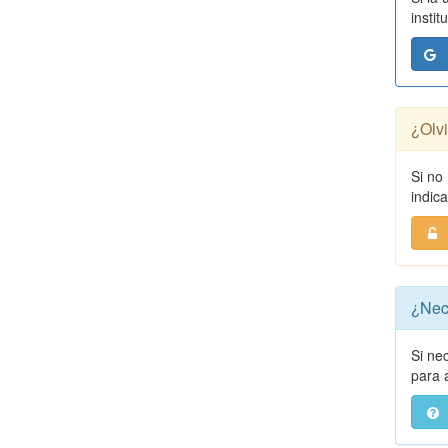
instit
¿Olv
Si no
indic
¿Nec
Si ne
para a