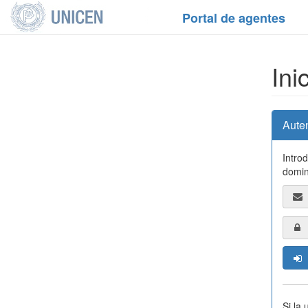
Portal de agentes
Ini
Aute
Intro
domin
Si la