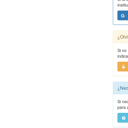
instit
¿Olv
Si no
indic
¿Nec
Si ne
para a