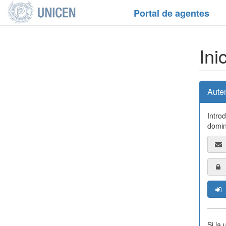
Portal de agentes
Ini
Aute
Intro
domin
Si la