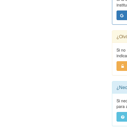
instit
¿Olv
Si no
indic
¿Nec
Si ne
para a