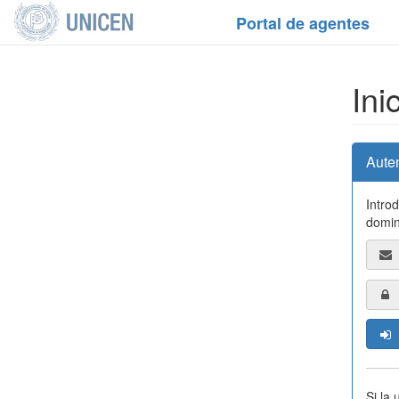
Portal de agentes
Ini
Aute
Intro
domin
Si la