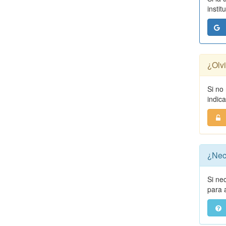
instit
¿Olv
Si no
indic
¿Nec
Si ne
para a