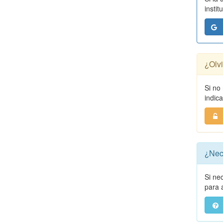
instit
¿Olv
Si no
indic
¿Nec
Si ne
para a