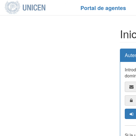
Portal de agentes
Ini
Aute
Intro
domin
Si la